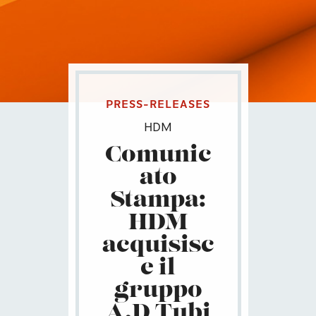
PRESS-RELEASES
HDM
Comunic
ato
Stampa:
HDM
acquisisc
e il
gruppo
A.D Tubi