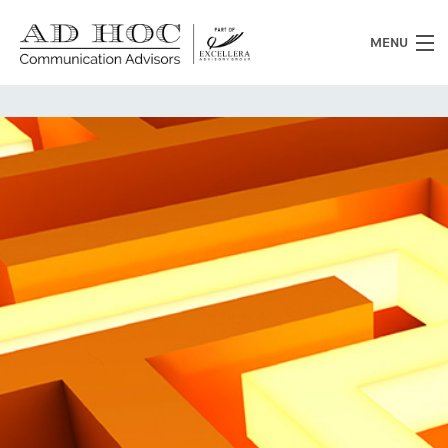
MENU
Chi siamo
Cosa facciamo
News
Clienti
Heritage
Lavora con noi