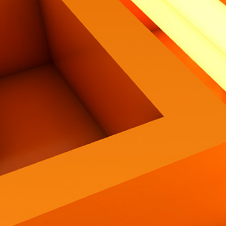
Contatti
Eng
|
Ita