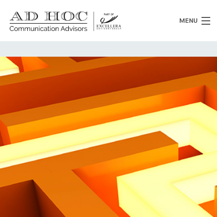
MENU
Chi siamo
Cosa facciamo
News
Clienti
Heritage
Lavora con noi