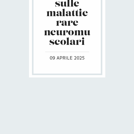
sulle
malattie
rare
neuromu
scolari
09 APRILE 2025
SCARICA L'ALLEGATO
ENG