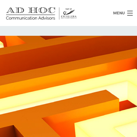
MENU
Chi siamo
Cosa facciamo
News
Clienti
Heritage
Lavora con noi