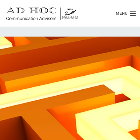
MENU
Chi siamo
Cosa facciamo
News
Clienti
Heritage
Lavora con noi