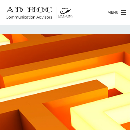
MENU
Chi siamo
Cosa facciamo
News
Clienti
Heritage
Lavora con noi