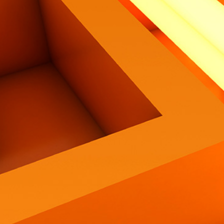
Contatti
Eng
|
Ita