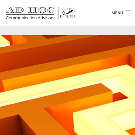
MENU
Chi siamo
Cosa facciamo
News
Clienti
Heritage
Lavora con noi