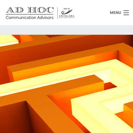
MENU
Chi siamo
Cosa facciamo
News
Clienti
Heritage
Lavora con noi