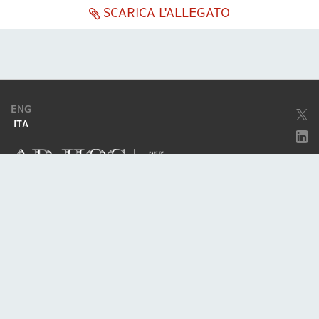
SCARICA L'ALLEGATO
ENG
ITA
Società soggetta ad attività di direzione e coordinamento da parte di
Excellera Advisory Group Spa
Società con unico socio
Piazzetta Umberto Giordano, 2 - 20122, Milano
P.IVA & C.F. 11779420154
© 2010 - 2026
Credits