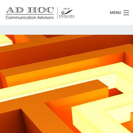
MENU
Chi siamo
Cosa facciamo
News
Clienti
Heritage
Lavora con noi