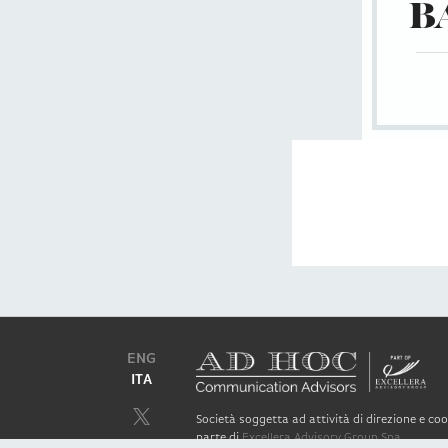
B
ENG
ITA
Società soggetta ad attività di direzione e c
parte di
Excellera Advisory Group Spa