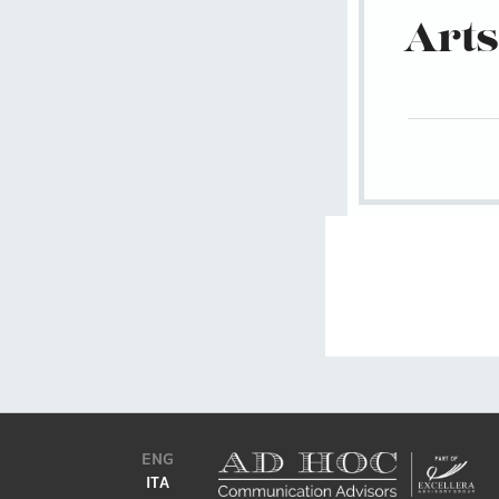
Arts
ENG
ITA