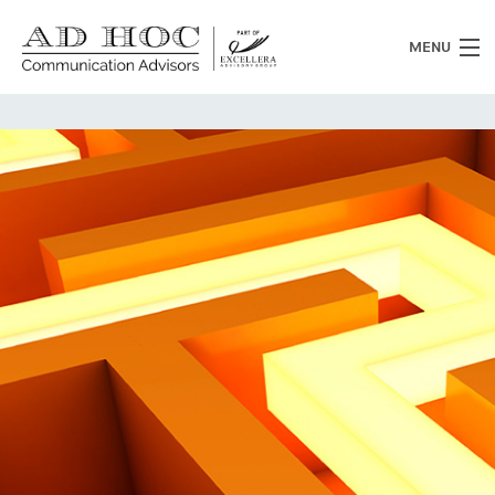
MENU
Chi siamo
Cosa facciamo
News
Clienti
Heritage
Lavora con noi