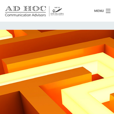
MENU
Chi siamo
Cosa facciamo
News
Clienti
Heritage
Lavora con noi