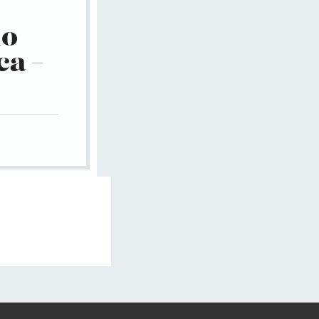
io
ca –