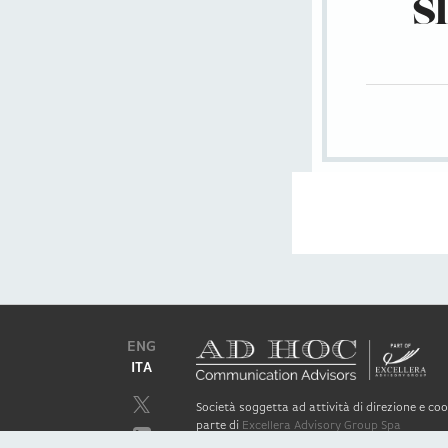
S
ENG
ITA
Società soggetta ad attività di direzione e c
parte di
Excellera Advisory Group Spa
Società con unico socio