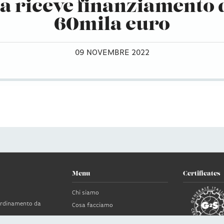
la riceve finanziamento 
60mila euro
09 NOVEMBRE 2022
Menu
Certificates
Chi siamo
oordinamento da
Cosa facciamo
News