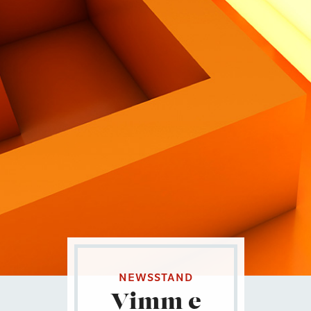
Contatti
Eng
|
Ita
NEWSSTAND
Vimm e