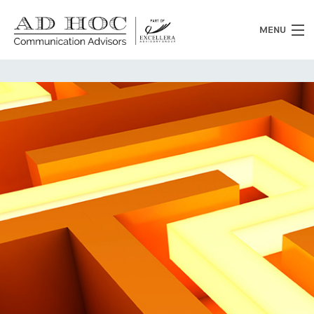
MENU
Chi siamo
Cosa facciamo
News
Clienti
Heritage
Lavora con noi