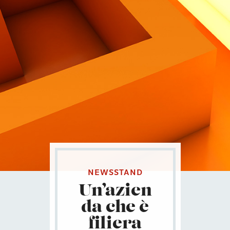
Contatti
Eng
|
Ita
NEWSSTAND
Un’azien
da che è
filiera