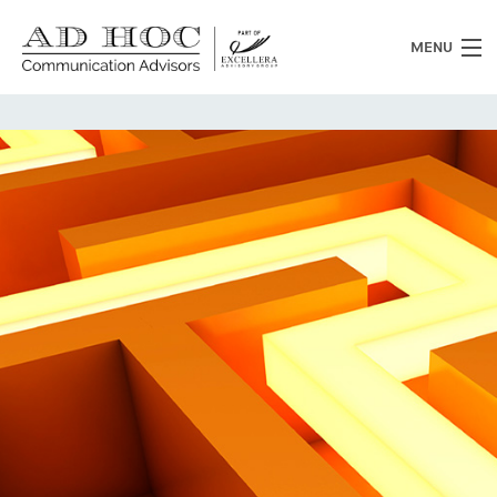
MENU
Chi siamo
Cosa facciamo
News
Clienti
Heritage
Lavora con noi