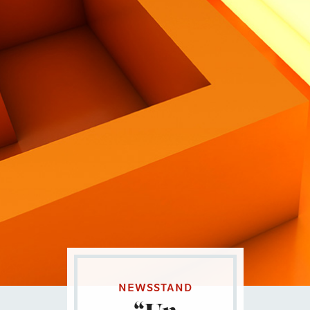
Contatti
Eng
|
Ita
NEWSSTAND