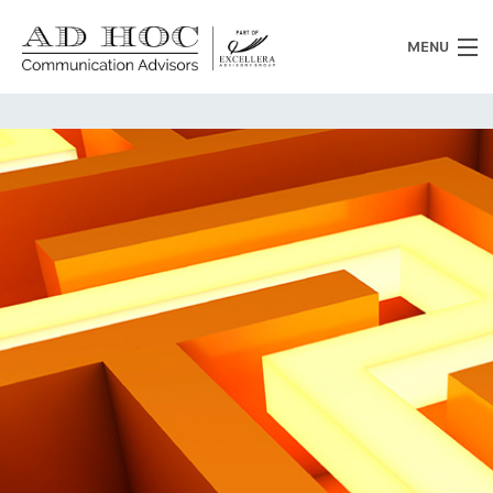
MENU
Chi siamo
Cosa facciamo
News
Clienti
Heritage
Lavora con noi