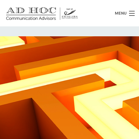
MENU
Chi siamo
Cosa facciamo
News
Clienti
Heritage
Lavora con noi