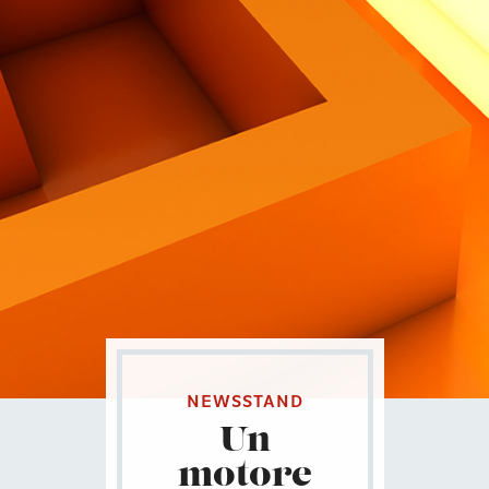
Contatti
Eng
|
Ita
NEWSSTAND
Un
motore