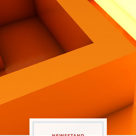
Contatti
Eng
|
Ita