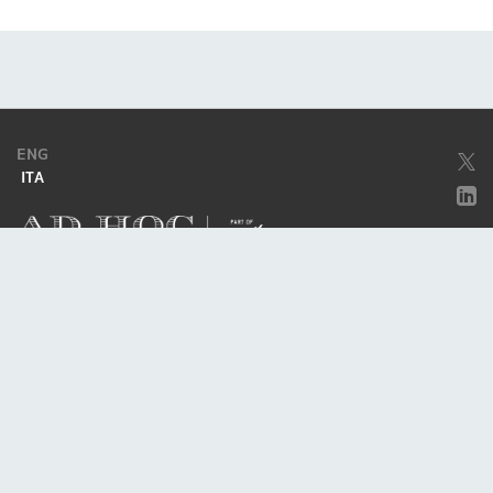
ENG
ITA
Società soggetta ad attività di direzione e coordinamento da parte di
Excellera Advisory Group Spa
Società con unico socio
Piazzetta Umberto Giordano, 2 - 20122, Milano
P.IVA & C.F. 11779420154
© 2010 - 2026
Credits
Privacy policy