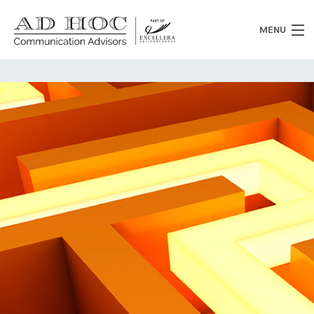
MENU
Chi siamo
Cosa facciamo
News
Clienti
Heritage
Lavora con noi