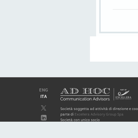
ENG
ITA
Società soggetta ad attività di direzione e c
parte di
Excellera Advisory Group Spa
Società con unico socio
Piazzetta Umberto Giordano, 2 - 20122, Mila
P.IVA & C.F. 11779420154