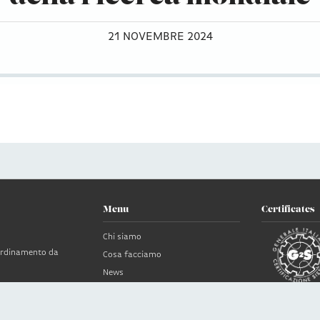
21 NOVEMBRE 2024
Menu
Certificates
Chi siamo
oordinamento da
Cosa facciamo
News
Clienti
no
Contatti