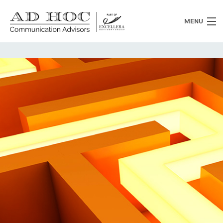
MENU
Chi siamo
Cosa facciamo
News
Clienti
Heritage
Lavora con noi