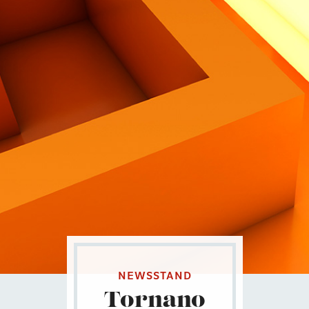
Contatti
Eng
|
Ita
NEWSSTAND
Tornano