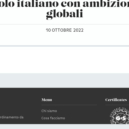
olo italiano con ambizio
globali
10 OTTOBRE 2022
Menu
Certificates
Chi siamo
oordinamento da
Cosa facciamo
News