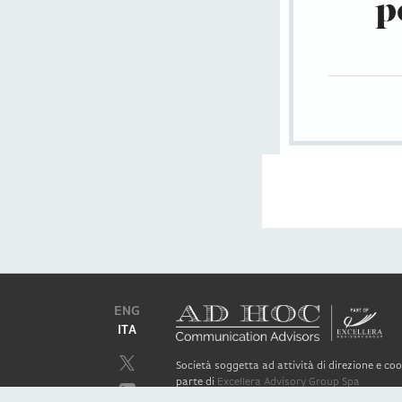
p
ENG
ITA
Società soggetta ad attività di direzione e c
parte di
Excellera Advisory Group Spa
Società con unico socio