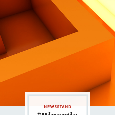
Contatti
Eng
|
Ita
NEWSSTAND