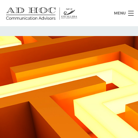
MENU
Chi siamo
Cosa facciamo
News
Clienti
Heritage
Lavora con noi