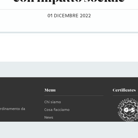
01 DICEMBRE 2022
Menu
Certificates
Chi siamo
oordinamento da
Cosa facciamo
News
Clienti
no
Contatti