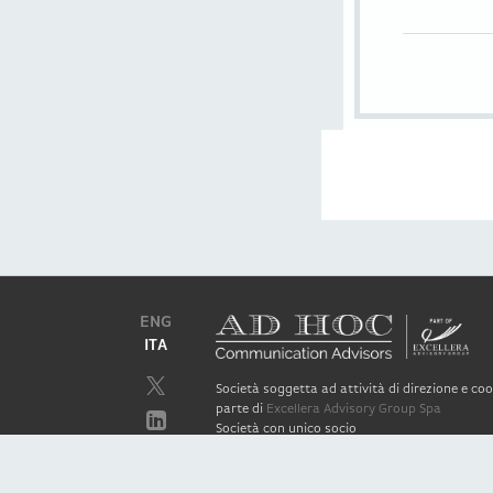
ENG
ITA
Società soggetta ad attività di direzione e c
parte di
Excellera Advisory Group Spa
Società con unico socio
Piazzetta Umberto Giordano, 2 - 20122, Mila
P.IVA & C.F. 11779420154