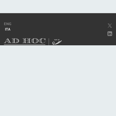
ENG
ITA
Società soggetta ad attività di direzione e coordinamento da parte di
Excellera Advisory Group Spa
Società con unico socio
Piazzetta Umberto Giordano, 2 - 20122, Milano
P.IVA & C.F. 11779420154
© 2010 - 2026
Credits
Privacy policy
Cookie policy
Politica della qualità