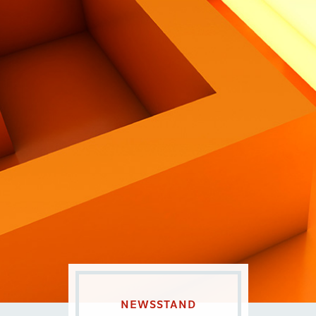
Contatti
Eng
|
Ita
NEWSSTAND