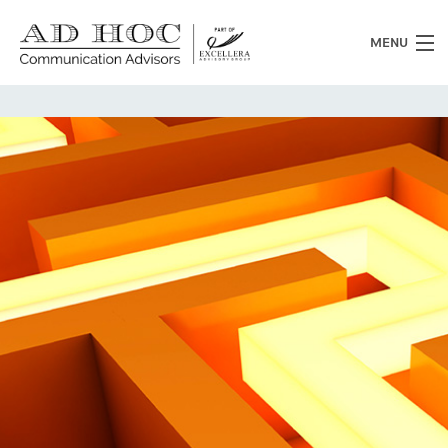
MENU
Chi siamo
Cosa facciamo
News
Clienti
Heritage
Lavora con noi