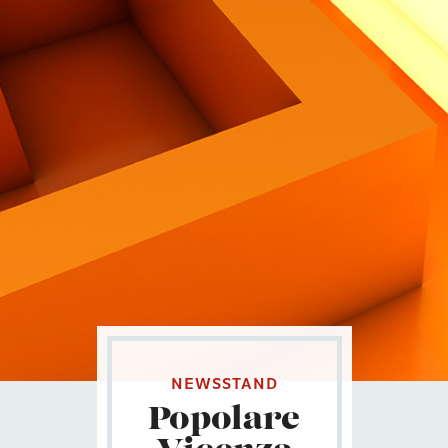
Contatti
Eng
|
Ita
NEWSSTAND
Popolare