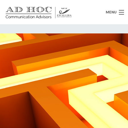
MENU
Chi siamo
Cosa facciamo
News
Clienti
Heritage
Lavora con noi