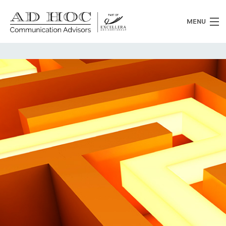
MENU
Chi siamo
Cosa facciamo
News
Clienti
Heritage
Lavora con noi