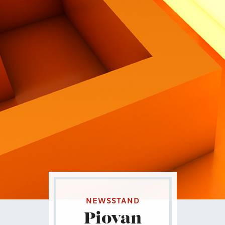
Contatti
Eng
|
Ita
NEWSSTAND
Piovan