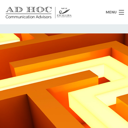
MENU
Chi siamo
Cosa facciamo
News
Clienti
Heritage
Lavora con noi