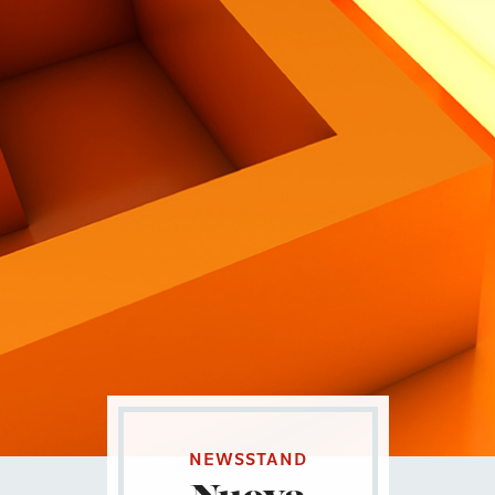
Contatti
Eng
|
Ita
NEWSSTAND