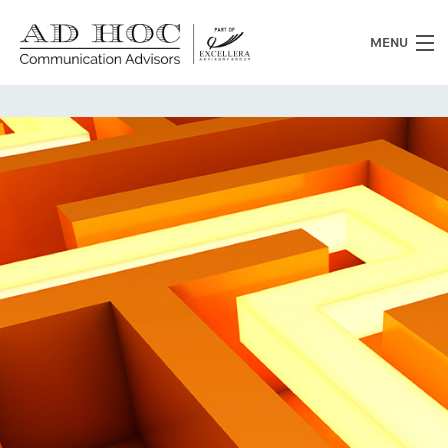
MENU
Chi siamo
Cosa facciamo
News
Clienti
Heritage
Lavora con noi