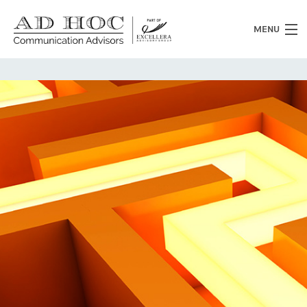
MENU
Chi siamo
Cosa facciamo
News
Clienti
Heritage
Lavora con noi