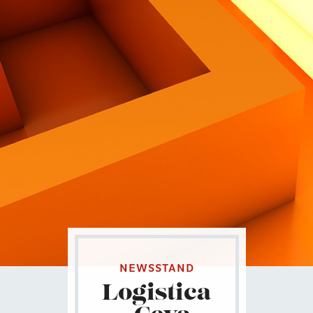
Contatti
Eng
|
Ita
NEWSSTAND
Logistica