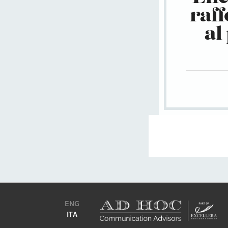
raf
al
ENG
ITA