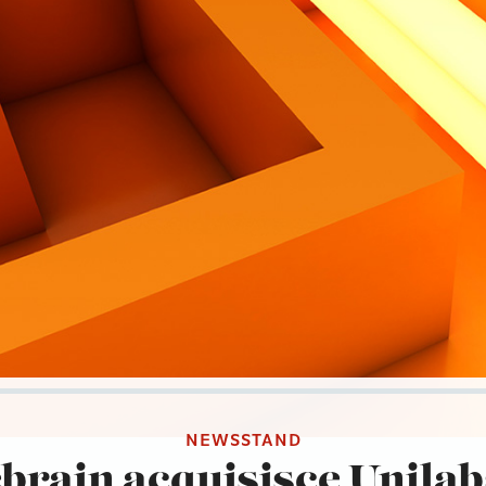
NEWSSTAND
ebrain acquisisce Unilabs