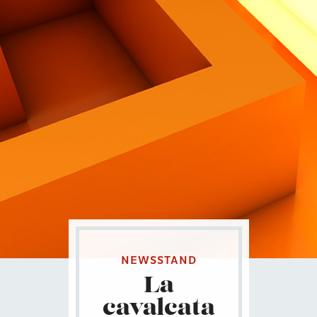
Contatti
Eng
|
Ita
NEWSSTAND
La
cavalcata