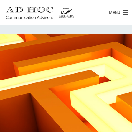
MENU
Chi siamo
Cosa facciamo
News
Clienti
Heritage
Lavora con noi