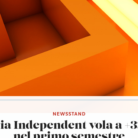
NEWSSTAND
lia Independent vola a +
nel primo semestre