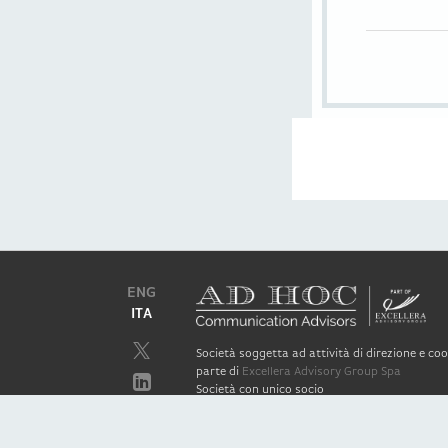
ENG
ITA
Società soggetta ad attività di direzione e c
parte di
Excellera Advisory Group Spa
Società con unico socio
Piazzetta Umberto Giordano, 2 - 20122, Mila
P.IVA & C.F. 11779420154