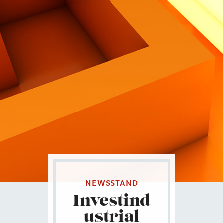
Contatti
Eng
|
Ita
NEWSSTAND
Investind
ustrial