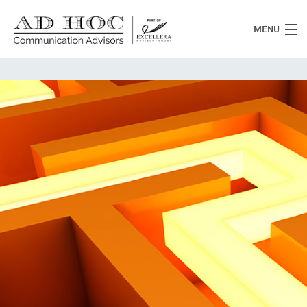
MENU
Chi siamo
Cosa facciamo
News
Clienti
Heritage
Lavora con noi