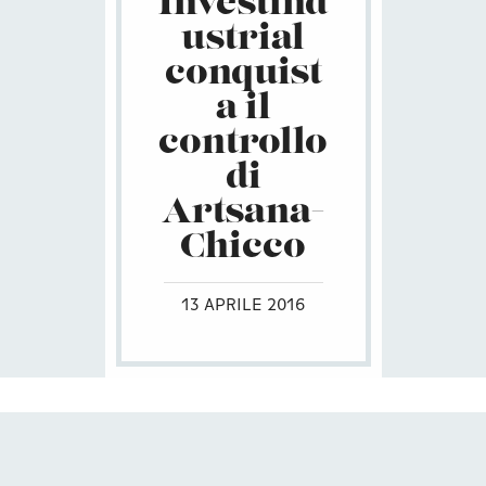
Investind
ustrial
conquist
a il
controllo
di
Artsana-
Chicco
13 APRILE 2016