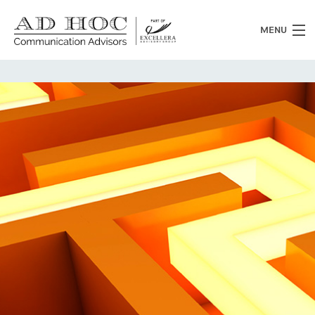
MENU
Chi siamo
Cosa facciamo
News
Clienti
Heritage
Lavora con noi