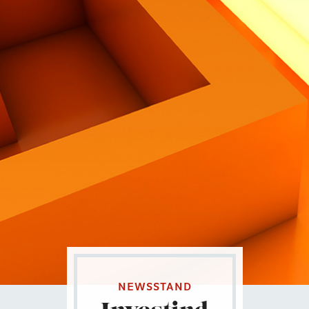
Contatti
Eng
|
Ita
NEWSSTAND