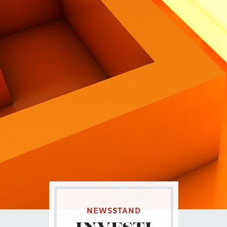
Contatti
Eng
|
Ita
NEWSSTAND