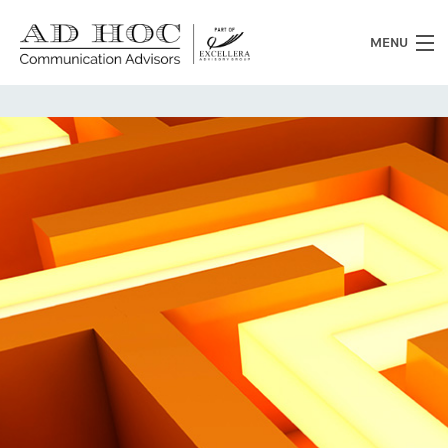
MENU
Chi siamo
Cosa facciamo
News
Clienti
Heritage
Lavora con noi