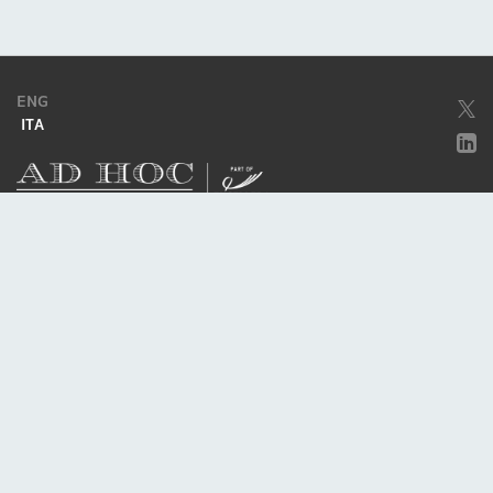
ENG
ITA
Società soggetta ad attività di direzione e coordinamento da parte di
Excellera Advisory Group Spa
Società con unico socio
Piazzetta Umberto Giordano, 2 - 20122, Milano
P.IVA & C.F. 11779420154
© 2010 - 2026
Credits
Privacy policy
Cookie policy
Politica della qualità