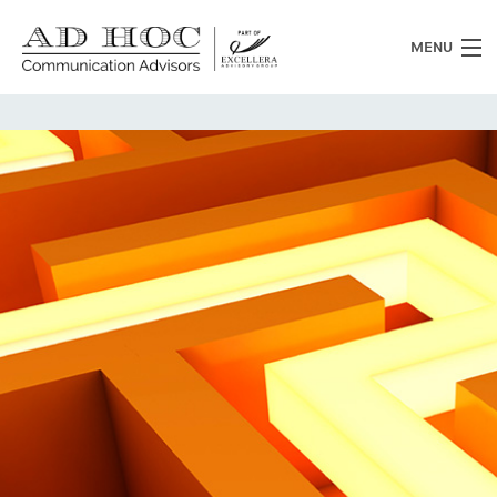
MENU
Chi siamo
Cosa facciamo
News
Clienti
Heritage
Lavora con noi