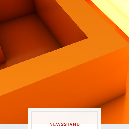
Contatti
Eng
|
Ita
NEWSSTAND