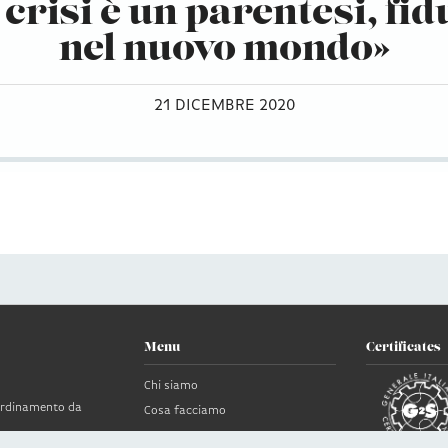
 crisi è un parentesi, fid
nel nuovo mondo»
21 DICEMBRE 2020
Menu
Certificates
Chi siamo
oordinamento da
Cosa facciamo
News