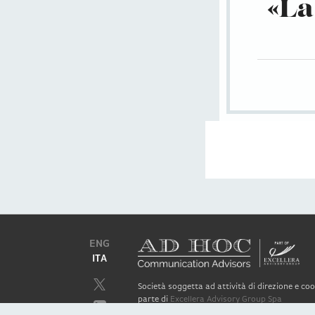
«La
ENG
ITA
Società soggetta ad attività di direzione e c
parte di
Excellera Advisory Group Spa
Società con unico socio