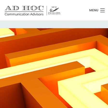
MENU
Chi siamo
Cosa facciamo
News
Clienti
Heritage
Lavora con noi