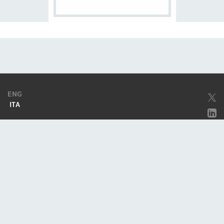
ENG
ITA
Società soggetta ad attività di direzione e coordinamento da parte di
Excellera Advisory Group Spa
Società con unico socio
Piazzetta Umberto Giordano, 2 - 20122, Milano
P.IVA & C.F. 11779420154
© 2010 - 2026