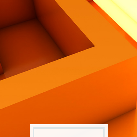
Contatti
Eng
|
Ita