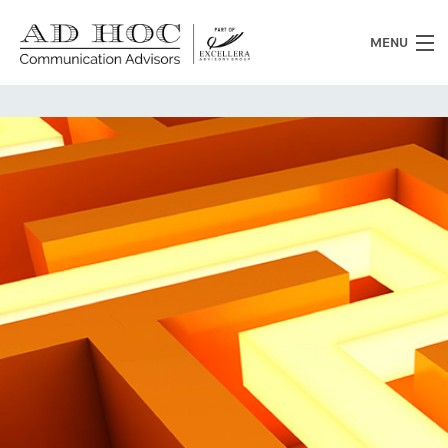
MENU
Chi siamo
Cosa facciamo
News
Clienti
Heritage
Lavora con noi