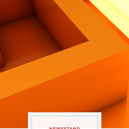
Contatti
Eng
|
Ita