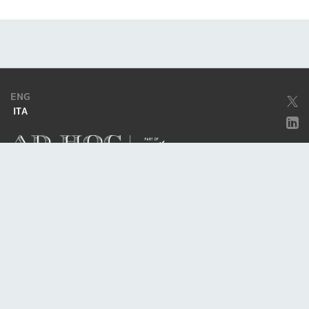
ENG
ITA
Società soggetta ad attività di direzione e coordinamento da parte di
Excellera Advisory Group Spa
Società con unico socio
Piazzetta Umberto Giordano, 2 - 20122, Milano
P.IVA & C.F. 11779420154
© 2010 - 2026
Credits
Privacy policy