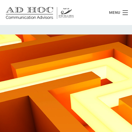
MENU
Chi siamo
Cosa facciamo
News
Clienti
Heritage
Lavora con noi