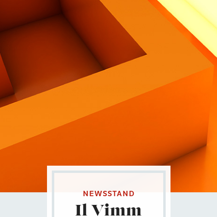
Contatti
Eng
|
Ita
NEWSSTAND
Il Vimm