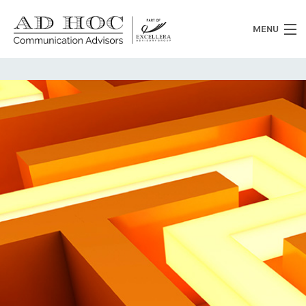
MENU
Chi siamo
Cosa facciamo
News
Clienti
Heritage
Lavora con noi