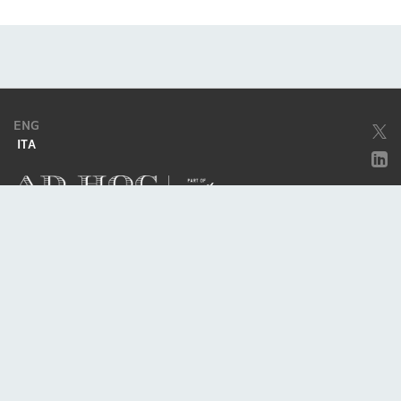
ENG
ITA
Società soggetta ad attività di direzione e coordinamento da parte di
Excellera Advisory Group Spa
Società con unico socio
Piazzetta Umberto Giordano, 2 - 20122, Milano
P.IVA & C.F. 11779420154
© 2010 - 2026
Credits
Privacy policy