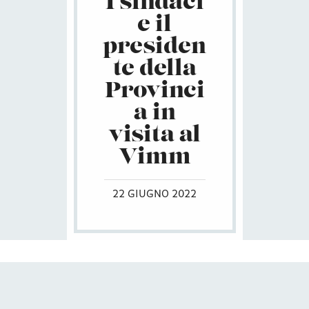
I sindaci
e il
presiden
te della
Provinci
a in
visita al
Vimm
22 GIUGNO 2022