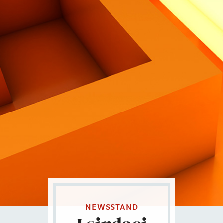
Contatti
Eng
|
Ita
NEWSSTAND