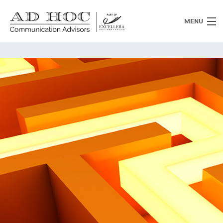
MENU
Chi siamo
Cosa facciamo
News
Clienti
Heritage
Lavora con noi