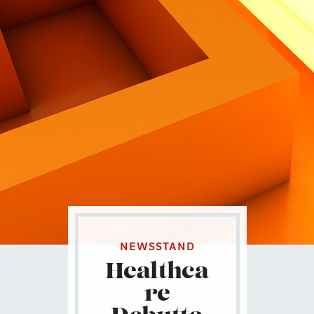
Contatti
Eng
|
Ita
NEWSSTAND
Healthca
re