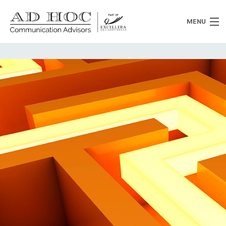
MENU
Chi siamo
Cosa facciamo
News
Clienti
Heritage
Lavora con noi