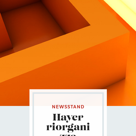
Contatti
Eng
|
Ita
NEWSSTAND
Hayer
riorgani