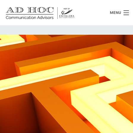
MENU
Chi siamo
Cosa facciamo
News
Clienti
Heritage
Lavora con noi