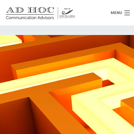
MENU
Chi siamo
Cosa facciamo
News
Clienti
Heritage
Lavora con noi