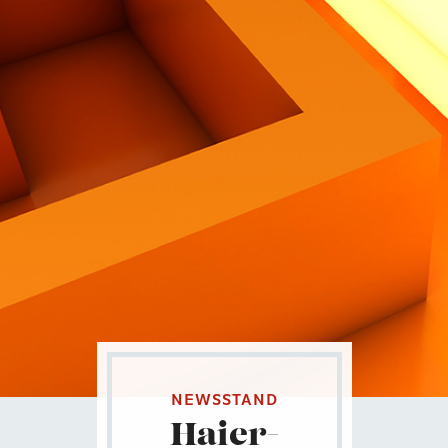
Contatti
Eng
|
Ita
NEWSSTAND
Haier-