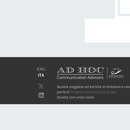
ENG
ITA
Società soggetta ad attività di direzione e c
parte di
Excellera Advisory Group Spa
Società con unico socio
Piazzetta Umberto Giordano, 2 - 20122, Mila
P.IVA & C.F. 11779420154
© 2010 - 2026