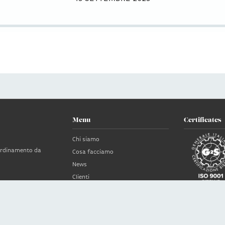
Menu
Certificates
Chi siamo
oordinamento da
Cosa facciamo
News
Clienti
no
Contatti