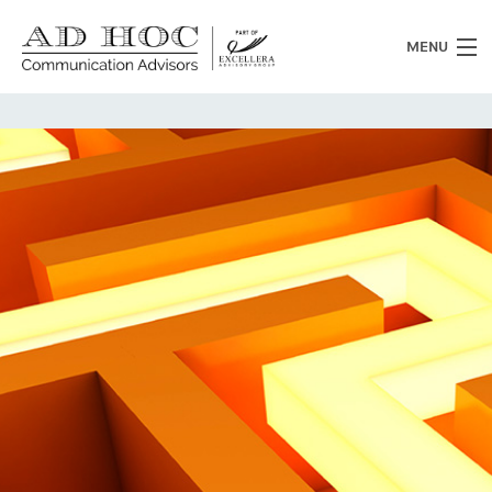
MENU
Chi siamo
Cosa facciamo
News
Clienti
Heritage
Lavora con noi