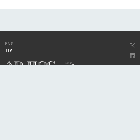
ENG
ITA
Società soggetta ad attività di direzione e coordinamento da parte di
Excellera Advisory Group Spa
Società con unico socio
Piazzetta Umberto Giordano, 2 - 20122, Milano
P.IVA & C.F. 11779420154
© 2010 - 2026
Credits
Privacy policy