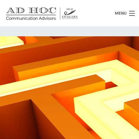
MENU
Chi siamo
Cosa facciamo
News
Clienti
Heritage
Lavora con noi