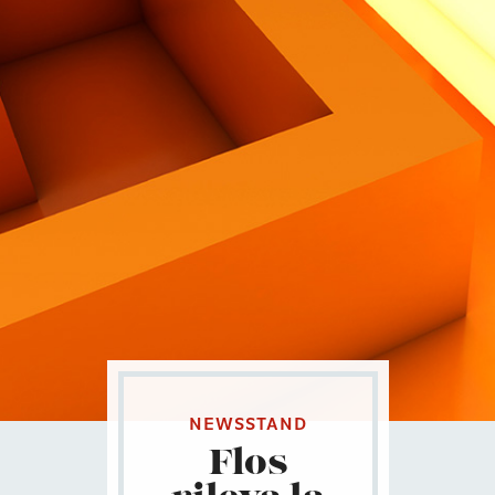
Contatti
Eng
|
Ita
NEWSSTAND
Flos