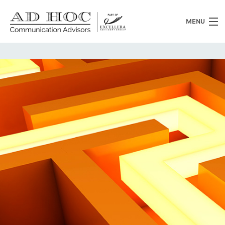
MENU
Chi siamo
Cosa facciamo
News
Clienti
Heritage
Lavora con noi