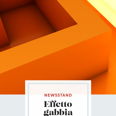
Contatti
Eng
|
Ita
NEWSSTAND
Effetto
gabbia